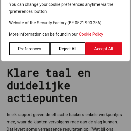
uitvoeren, waren we er wel vrij gerust in. Toch is het ook altijd
You can change your cookie preferences anytime via the
met een bang hartje afwachten, omdat er altijd wel zaken zijn
'preferences' button.
die beter kunnen.”
Website of the Security Factory (BE 0521.990.256)
More information can be found in our
Cookie Policy
Preferences
Reject All
Accept All
Klare taal en
duidelijke
actiepunten
In elk rapport geven de ethische hackers enkele werkpuntjes
mee, waar de klanten vervolgens mee aan de slag kunnen.
Dat levert soms verrassende resultaten op. “Wat bij ons